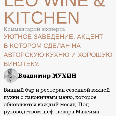
АВТОРСКУЮ КУХНЮ И ХОРОШУЮ
ВИНОТЕКУ.
Владимир МУХИН
Винный бар и ресторан сезонной южной
кухни с лаконичным меню, которое
обновляется каждый месяц. Под
руководством шеф-повара Максима
Любимова, самородка из Ростова, здесь
переосмысливаются вкусы региона.
В пару к блюдам — более двухсот
позиций авторских вин от небольших
виноделен. В интерьере зеленые
оттенки, натуральное дерево, винные
бутылки и портрет винодела Льва
Голицына — в честь которого назван
ресторан. В меню легкие весь цвет
гастрономии: закуски — тартары,
пирожки и брускетты на собственном
хлебе, горячее — шея ягненка с кольраби
и томатами, равиоли с баклажаном,