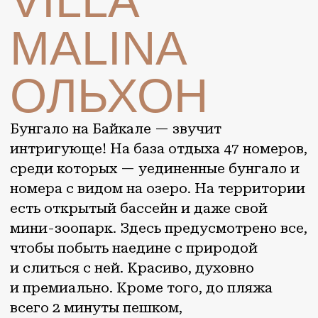
Бунгало на Байкале — звучит
интригующе! На база отдыха 47 номеров,
среди которых — уединенные бунгало и
номера с видом на озеро. На территории
есть открытый бассейн и даже свой
мини-зоопарк. Здесь предусмотрено все,
чтобы побыть наедине с природой
и слиться с ней. Красиво, духовно
и премиально. Кроме того, до пляжа
всего 2 минуты пешком,
а до легендарной скалы Шаманки — 5.
Отель сам организует трансфер
от Иркутска, вам останется лишь
выбрать: вертолет, самолет или бизнес-
такси.
Южный Байкал
ВЕРНУТЬСЯ НА
МАРШРУТ