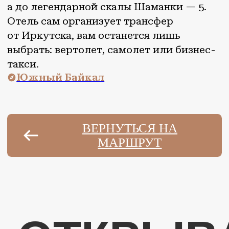
ОТКРЫВАЙ
АВТОРСКИЙ ГИД
Культурно-гастрономические
маршруты по шести регионам
страны
СЕВЕРО-ЗАПАД
ЮГ
ЦЕНТР
СИБИРЬ
ПОВОЛЖЬЕ
ДАЛЬНИЙ ВОСТОК