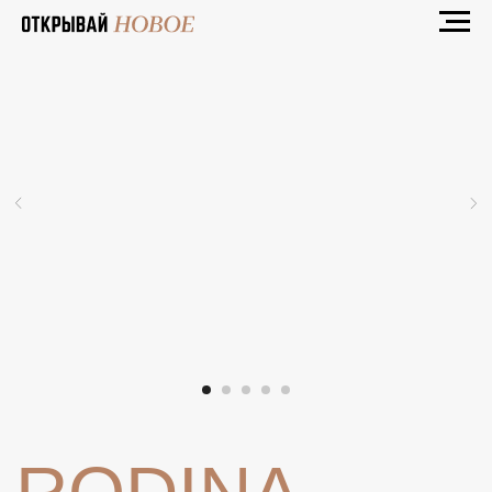
RODINA
RESIDENCES
Стильный апарт-отель в окружении вод
Амурского залива. Он занимает верхние
этажи многофункционального центра