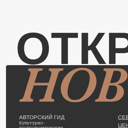
ОТК
АВТОРСКИЙ ГИД
СЕВЕ
Культурно-
ЦЕНТ
гастрономические
маршруты по шести
ПОВО
регионам страны