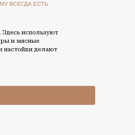
есь используют
и мясные
стойки делают