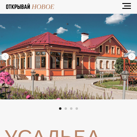
УСАДЬБА
«ВЕРАНДА»
Уютная усадьба в исторической части
Суздаля. Всего в паре шагов от Торговых
рядов и главных