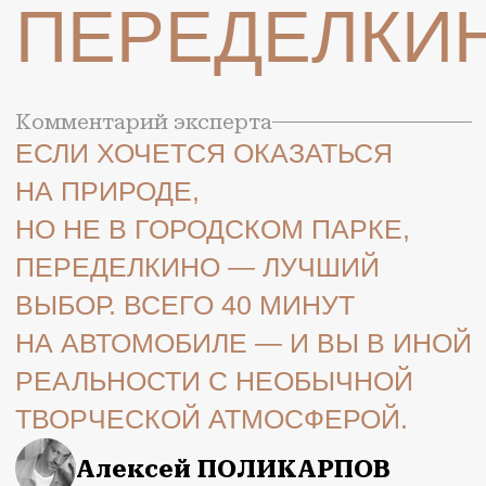
НО НЕ В ГОРОДСКОМ ПАРКЕ,
ПЕРЕДЕЛКИНО — ЛУЧШИЙ
ВЫБОР. ВСЕГО 40 МИНУТ
НА АВТОМОБИЛЕ — И ВЫ В ИНОЙ
РЕАЛЬНОСТИ С НЕОБЫЧНОЙ
ТВОРЧЕСКОЙ АТМОСФЕРОЙ.
Алексей ПОЛИКАРПОВ
Литературная гостиница в легендарном
городке писателей. Здесь жили и
творили известные писатели, поэты,
переводчики, драматурги,
литературоведы ХХ века. Остановиться
здесь — значит открыть для себя
вдохновляющую атмосферу творчества.
Станьте тем, кто прочувствует ее в
полной мере. Делать это предлагаем
в одном из 38 реконструированных
номеров. Выполнены они, как и весь