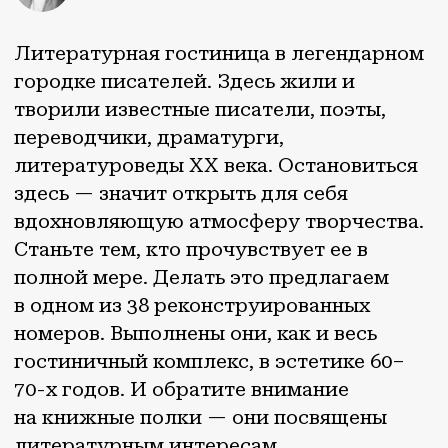
гостиничный комплекс, в эстетике 60–
70-х годов. И обратите внимание
на книжные полки — они посвящены
литературным интересам
переделкинских писателей: Пастернака,
Пильняка, Бабеля, Мамлеева,
Шкловского. Почитать избранную
литературу можно на балконе с видом
на Дом творчества Переделкино.
Москва
ВЕРНУТЬСЯ НА
МАРШРУТ
ОТКРЫВАЙ