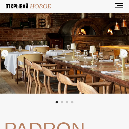
PADRON
Ресторан испано-португальской кухни
от Folk Team в историческом особняке,
где традиции Иберии переосмысляются
в современном формате.
Меню объединяет классические блюда и